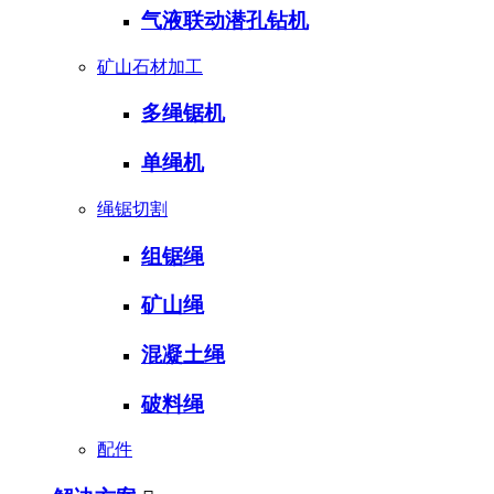
气液联动潜孔钻机
矿山石材加工
多绳锯机
单绳机
绳锯切割
组锯绳
矿山绳
混凝土绳
破料绳
配件