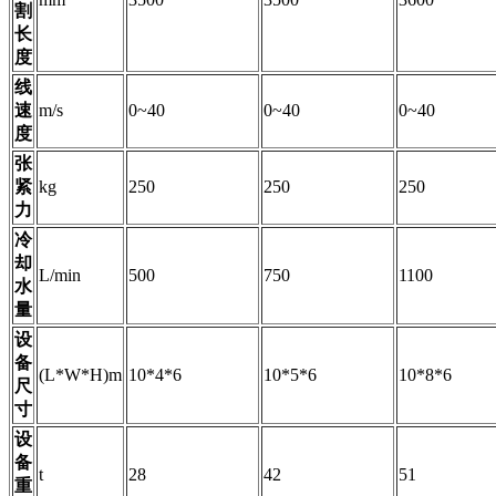
割
长
度
线
速
m/s
0~40
0~40
0~40
度
张
紧
kg
250
250
250
力
冷
却
L/min
500
750
1100
水
量
设
备
(L*W*H)m
10*4*6
10*5*6
10*8*6
尺
寸
设
备
t
28
42
51
重