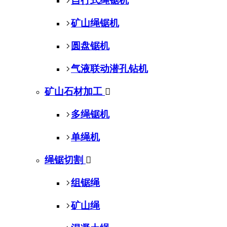
自行式绳锯机
矿山绳锯机
圆盘锯机
气液联动潜孔钻机
矿山石材加工

多绳锯机
单绳机
绳锯切割

组锯绳
矿山绳