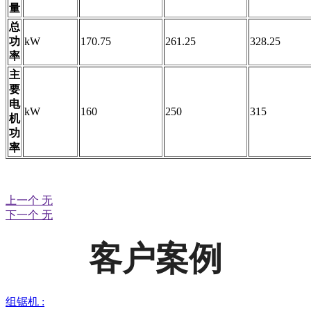
量
总
功
kW
170.75
261.25
328.25
率
主
要
电
kW
160
250
315
机
功
率
上一个
无
下一个
无
客户案例
组锯机 :