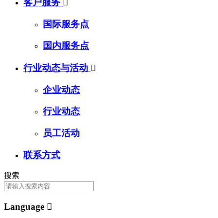
客户服务

国际服务点
国内服务点
行业动态与活动

企业动态
行业动态
员工活动
联系方式
搜索
Language
