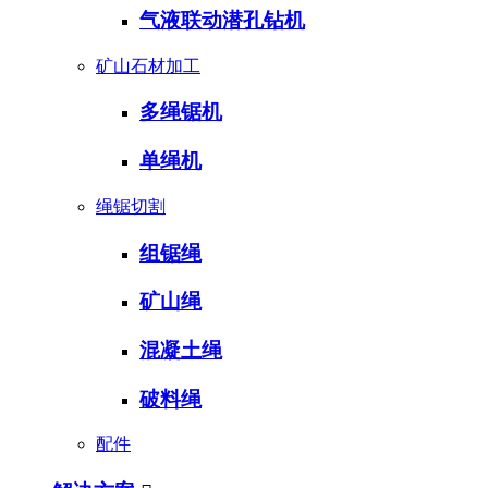
气液联动潜孔钻机
矿山石材加工
多绳锯机
单绳机
绳锯切割
组锯绳
矿山绳
混凝土绳
破料绳
配件