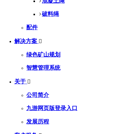
混凝土绳
破料绳
配件
解决方案

绿色矿山规划
智慧管理系统
关于

公司简介
九游网页版登录入口
发展历程