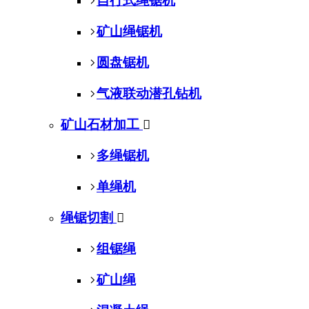
自行式绳锯机
矿山绳锯机
圆盘锯机
气液联动潜孔钻机
矿山石材加工

多绳锯机
单绳机
绳锯切割

组锯绳
矿山绳