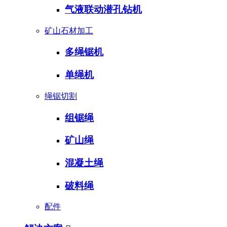
气液联动潜孔钻机
矿山石材加工
多绳锯机
单绳机
绳锯切割
组锯绳
矿山绳
混凝土绳
破料绳
配件