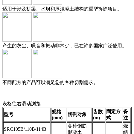
适用于涉及桥梁、水坝和厚混凝土结构的重型拆除项目。
产生的灰尘、噪音和振动非常少，已在许多国家广泛使用。
不同配方的产品可以满足您的各种切割需求。
表格往右滑动浏览
固定方
备
规格
齿数
型号
切割对象
(mm)
(m)
式
注
各种钢筋
烧
SRC105B/110B/114B
混凝土
结